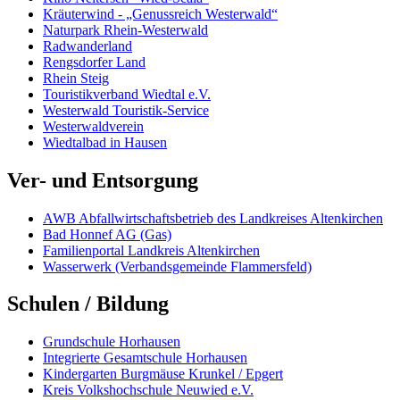
Kräuterwind - „Genussreich Westerwald“
Naturpark Rhein-Westerwald
Radwanderland
Rengsdorfer Land
Rhein Steig
Touristikverband Wiedtal e.V.
Westerwald Touristik-Service
Westerwaldverein
Wiedtalbad in Hausen
Ver- und Entsorgung
AWB Abfallwirtschaftsbetrieb des Landkreises Altenkirchen
Bad Honnef AG (Gas)
Familienportal Landkreis Altenkirchen
Wasserwerk (Verbandsgemeinde Flammersfeld)
Schulen / Bildung
Grundschule Horhausen
Integrierte Gesamtschule Horhausen
Kindergarten Burgmäuse Krunkel / Epgert
Kreis Volkshochschule Neuwied e.V.